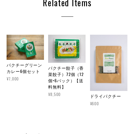
Related Items
パクチーグリーン
パクチー餃子（香
カレー6個セット
菜餃子）72個（12
¥7,000
個×6パック）【送
料無料】
¥8,500
ドライパクチー
¥600