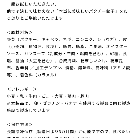
一度お試しいただきたい、
他では決して味わえない「本当に美味しいパクチー餃子」をた
っぷりとご堪能いただけます。
＜原材料名＞
野菜（パクチー、キャベツ、ネギ、ニンニク、ショウガ）、皮
（小麦粉、植物油、食塩）、豚肉、豚脂、ごま油、オイスター
ソース、ガラスープ（乳成分・牛肉・鶏肉を含む）、砂糖、食
塩、醤油（大豆を含む）、合成清酒、粉末しいたけ、粉末昆
布、香辛料 ／ 加工デンプン、酒精、酸味料、調味料（アミノ酸
等）、着色料（カラメル）
＜アレルギー＞
小麦・乳・牛肉・ごま・大豆・鶏肉・豚肉
※本製品は、 卵・ゼラチン・バナナ を使用する製品と同じ製造
施設で製造しています。
＜保存方法＞
長期冷凍保存（製造日より3カ月間）が可能ですので、食べたい